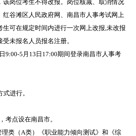
，
该
岗位考生
不得
改报。
岗位核减、取消
情况
、红谷滩区人民政府网、南昌市
人事考试网上
考生可在规定时间内进行一次网上改报
,
未
改报
接受未报名人员报名注册。
日
9:00-
5
月
13
日
17:00期间
登
录南昌市
人事
考
方式进行。
4日，考点设在南昌市。
管理类（A类）《职业能力倾向测试》和《综