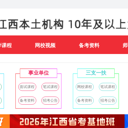
导课程
网校视频
备考资料
师
事业单位
三支一扶
程
面试课程
笔试课程
网校课程
笔试课程
告
备考资料
招考公告
备考资料
招考公告