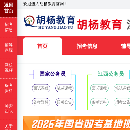
欢迎进入胡杨教育官网！
返回
首页
招考
信息
辅导
首页
招考信息
辅
课程
网校
视频
聘
国家公务员
江西公务员
备考
笔试课程
面试课程
笔试课程
面试课程
笔试课
资料
招考公告
备考资料
招考公告
备考资料
招考公
师资
团队
关于