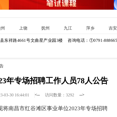
赣州
上饶
抚州
九江
萍乡
吉安
县东祥路4661号文曲星产业园3楼 咨询电话：
①0791-88866
告
23年专场招聘工作人员78人公告
<--
-->
3-30 16:44:01
访问数量：3292
现将南昌市红谷滩区事业单位
2023年专场招聘