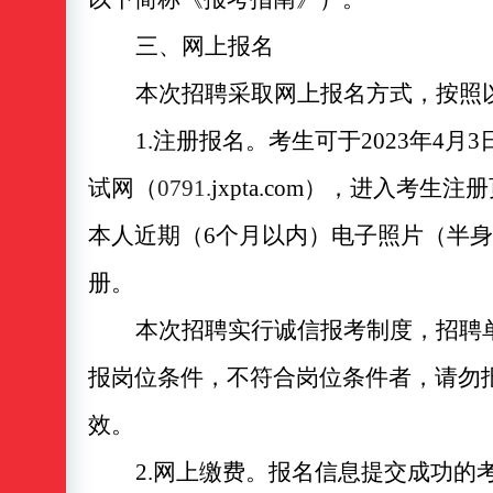
三、网上报名
本次招聘采取网上报名方式，按照
1
.
注册
报名
。
考
生可于
202
3
年
4
月
3
试网
（
0791.
jxpta.com
）
，进入考生注册
本人近期（
6个月以内）电子照片（半
册。
本次招聘实行诚信报考制度，招聘
报岗位条件，不符合岗位条件者，请勿
效。
2
.
网上缴费。
报名信息提交成功的