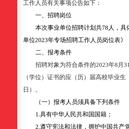
工作人员有关事项公告如下：
一、
招聘岗位
本次
事业单位
招聘计划共
78人，
单位
2023年专场招聘工作
人员岗位表
》
二、报考条件
招聘对象为符合条件的
20
23
年
8
月
3
（学位）证书的应（历）届
高校
毕业生
日）。
（一）报考人员须具备下列条件
1.具有中华人民共和国国籍；
2.遵守宪法和法律，拥护中国共产