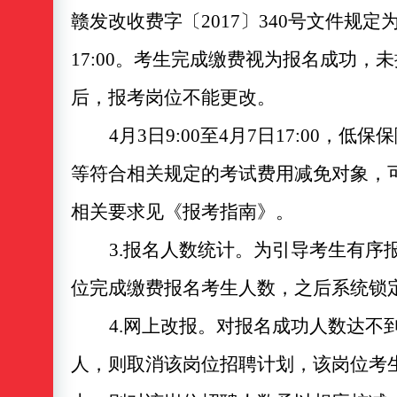
赣发改收费字〔
2017〕340号文件规
17:00。考生完成缴费视为报名成功
后，报考岗位不能更改
。
4
月
3
日
9:00至
4
月
7
日
17
:00，低保
等
符合相关规定的考试费用减免对象，
相关要求见
《报考指南》
。
3.报名人数统计。
为引导考生有序
位完成缴费报名考生人数
，之后系统锁
4.网上改报。
对
报名
成功
人数达不
人，
则
取消
该
岗位
招聘计划
，
该岗位考