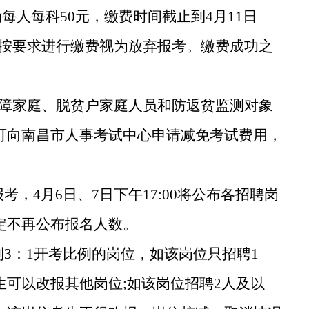
定为每人每科50元，缴费时间截止到
4
月
11
日
，未按要求进行缴费视为放弃报考。
缴费成功之
保障家庭、脱贫
户
家庭人员和防返贫监测对象
可向南昌市
人事考试
中心
申请减免
考试费用，
报考，
4
月
6
日、
7
日下午
17:00
将
公布各招聘岗
定不再公布报名人数
。
到
3：1
开考比例的岗位
，
如
该
岗位只招聘
1
生
可以改报其他岗位
;
如该岗位招聘
2
人
及以