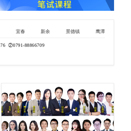
宜春
新余
景德镇
鹰潭
576 ②0791-88866709