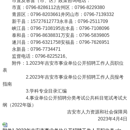
市直及各
县（市、区）政策咨询电话：
市
直：
0796-8286112
吉州区：
0796-8229380
青原区：
0796-8203661
井冈山市：
0796-7139332
新干县：15727612773
永丰县：
0796-2511709
峡江县：
0796-7108195
吉水县：
0796-7108096
泰和县：
0796-8638831
万安县：
0796-5839805
遂川县：
0796-6321758
安福县：
0796-7626951
永新县：0796-7734471
监督电话：
0796-8225216。
附件：
1.202
3
年
吉安
市事业单位公开招聘工作人员职位
表
2.
2023年吉安市事业单位公开招聘工作人员报考
指南
3
.学科专业目录
汇编
4
.事业单位公开招聘分类考试公共科目笔试考试大
纲（2022年版）
吉安市人力资源和社会保障局
202
3
年
4
月
4
日