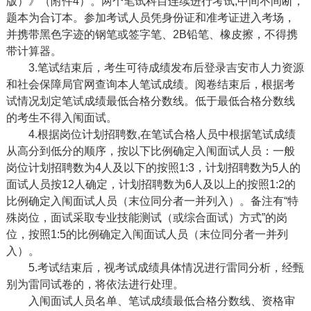
版）
》（附件4）。
两个笔试科目连续进行
考试
,中间不间断
，
题本为合订本
。参加考试人员凭身份证和准考证进入考场，
并携带黑色字迹的钢笔或签字笔、
2B铅笔、橡皮擦，不得携
带计算器。
3.笔试结束后，考生可待成绩发布后登录吉安市人力资源
和社会保障局官网查询本人笔试成绩。阅卷结束后，根据考
试情况划定笔试成绩最低合格分数线。低于最低合格分数线
的考生不得
入闱
面试。
4.根据岗位计划招聘数,在笔试合格人员中根据笔试成绩
从高分到低分的顺序，按以下比例确定入闱面试人员：
一般
岗位
计划招聘数为
4人及以下的
按照
1:3，计划招聘数为5人的
面试人员按12人确定，计划招聘数为6人及以上的
按照
1:2的
比例确定入闱面试人员（末位同分者一并列入）。
备注有“特
殊岗位，面试采取专业技能测试（或综合面试）方式”的岗
位，按照
1:5
的比例确定入闱面试人员（末位同分者一并列
入）
。
5.考试结束后，视考试成绩具体情况进行雷同分析，经甄
别为雷同试卷的，将依法进行处理。
入闱面试人员名单、笔试成绩最低合格分数线、资格审