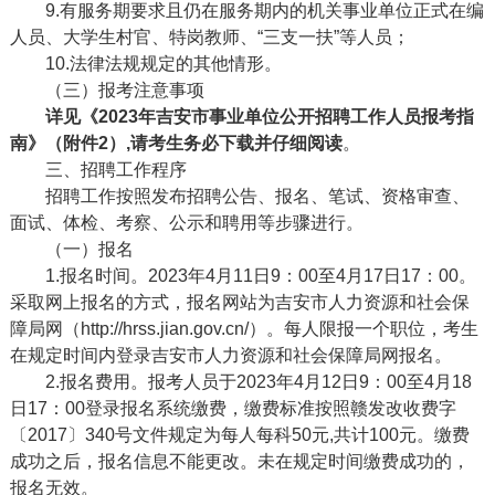
9.有服务期要求且仍在服务期内的机关事业单位正式在编
人员、大学生村官、特岗教师、“三支一扶”等人员；
10.法律法规规定的其他情形。
（三）报考注意事项
详见《2023年吉安市事业单位公开招聘工作人员报考指
南》（附件2）,请考生务必下载并仔细阅读
。
三、招聘工作程序
招聘工作按照发布招聘公告、报名、笔试、资格审查、
面试、体检、考察、公示和聘用等步骤进行。
（一）报名
1.报名时间。202
3
年
4月11日9：00至4月17日17：00
。
采取网上报名的方式，报名网站为吉安市人力资源和社会保
障局网（
http://hrss.jian.gov.cn/）。每人限报一个职位，考生
在规定时间内登录吉安市人力资源和社会保障局网报名。
2.报名费用。报考人员于202
3
年
4月12日9：00至4月18
日17：00
登录报名系统缴费，缴费标准按照赣发改收费字
〔
2017〕340号文件规定为每人每科50元,共计100元。缴费
成功之后，报名信息不能更改。未在规定时间缴费成功的，
报名无效。