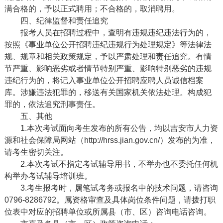
满合格的，予以正式聘用；不合格的，取消聘用。
四、纪律监督和责任追究
报考人员在招聘过程中，查明有违规违纪违法行为的，
按照《事业单位公开招聘违纪违规行为处理规定》等法律法
规
、规章和相关政策规定
，予以严肃处理和责任追究。有情
节严重、影响恶劣或者情节特别严重、影响特别恶劣的违规
违纪行为的，将记入事业单位公开招聘应聘人员诚信档案
库。涉嫌违法犯罪的，移送有关国家机关依法处理。构成犯
罪的，依法追究刑事责任。
五、其他
1.
本次考试面向考生发布的所有公告，均以吉安市人力资
源和社会保障局网站（
http://hrss.jian.gov.cn/）发布的为准，
请考生密切关注。
2.
本次考试不指定考试辅导用书，不举办也不委托任何机
构举办考试辅导培训班。
3
.考生报考时，属
笔试
考务或报名中的技术问题，请咨询
0796-8286792。属资格审查及具体岗位条件问题，请拨打
职
位表
中对应的招聘单位
或所属县（市、区）咨询
电话咨询
。