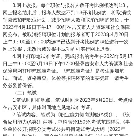
3.网上改报。每个职位与报名人数开考比例须达到1:3，
网上报名结束后，报考人数达不到1:3开考比例的，将取消或
削减该招聘职位计划，减少招聘人数和取消招聘的岗位，于
202
3
年
4月19日
下午
17：00前在吉安市人力资源和社会保障
网公布。被取消招聘职位计划的报考者可于202
3
年
4
月
20
日
上午
9
：
00至17：00内选择已达到开考比例的职位进行一次
网上改报，未改报或改报不成功的可实行网上退费。
4.网上打印笔试准考证。完成报名的考生在202
3
年
5月
17
日上午
9：00至
5月
19
日
下午
17:00登录吉安市人力资源和社会
保障局网打印笔试准考证。《笔试准考证》是考生参加笔
试、面试、资格审查、体检等招聘环节的重要凭证，请考生
务必妥善保管。
（二）笔试
1.笔试时间和地点。笔试时间为202
3
年
5
月
20
日
。考点设
在吉安市区，具体
时间地点
见笔试准考证。
2.笔试内容。笔试为《职业能力倾向测验(A类)》、《综
合应用能力(A类)》两科，每科满分150分
,考试范围详见《
事
业单位公开招聘分类考试公共科目笔试考试大纲（
2022年