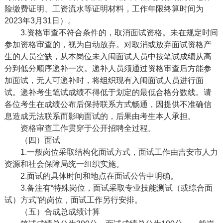
险缴费证明、工资流水等证明材料，工作年限终算时间为
20
23
年
3
月
31日）。
3.资格审查不符合条件的，取消面试资格。未在规定时间
参加资格审查的，视为自动放弃。对取消或放弃面试资格产
生的人员空缺，从本岗位未入闱面试人员中按笔试成绩从高
分到低分顺序递补一次。递补人员须通过资格审查后方能参
加面试，无人可递补时，将组织现有入闱面试人员进行面
试。递补考生笔试成绩不得低于划定的最低合格分数线。请
各位考生在成绩公布后保持联系方式畅通，因提供不准确信
息造成无法联系而影响面试的，后果由考生本人承担。
资格审查工作贯穿于公开招聘全过程。
（四）面试
1.一般
岗位
采取结构化面试方式，面试工作由吉安市人力
资源和社会保障局统一组织实施。
2.面试的具体时间和地点在面试公告中明确。
3.
备注有“特殊岗位，面试采取专业技能测试（或综合面
试）方式”的岗位，
面试工作另行安排。
（五）合成总成绩计算