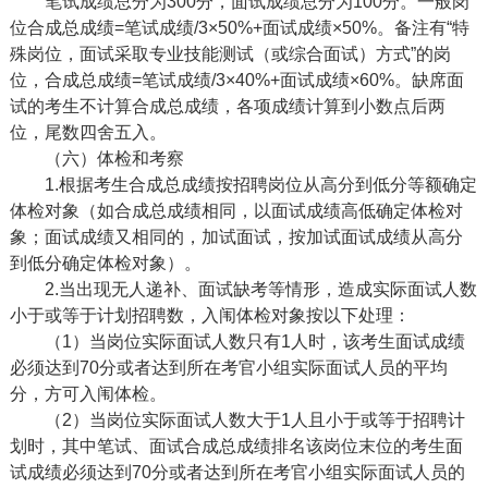
笔试成绩总分为
300分，面试成绩总分为100分。
一般岗
位
合成总成绩
=笔试成绩/3×50%+面试成绩×50%。
备注有“特
殊岗位，面试采取专业技能测试（或综合面试）方式”的岗
位，
合成总成绩
=笔试成绩/3×
4
0%+面试成绩×
6
0%。缺席面
试的考生不计算合成总成绩，各项成绩计算到小数点后两
位，尾数四舍五入。
（六）体检和考察
1.根据考生合成总成绩按招聘岗位从高分到低分等额确定
体检对象（如合成总成绩相同，以面试成绩高低确定体检对
象；面试成绩又相同的，加试面试，按加试面试成绩从高分
到低分确定体检对象）。
2.当出现无人递补、面试缺考等情形，造成实际面试人数
小于或等于计划招聘数，入闱体检对象按以下处理：
（
1）当岗位实际面试人数只有1人时，该考生面试成绩
必须达到70分或者达到所在考官小组实际面试人员的平均
分，方可入闱体检。
（
2）当岗位实际面试人数大于1人且小于或等于招聘计
划时，其中笔试、面试合成总成绩排名该岗位末位的考生面
试成绩必须达到70分或者达到所在考官小组实际面试人员的