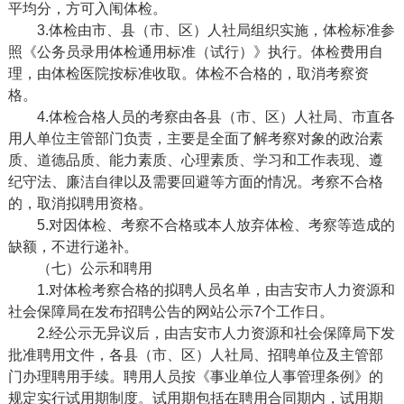
平均分，方可入闱体检。
3.体检由市、县（市、区）人社局组织实施，体检标准参
照《公务员录用体检通用标准（试行）》执行。体检费用自
理，由体检医院按标准收取。体检不合格的，取消考察资
格。
4.体检合格人员的考察由各县（市、区）人社局、市直各
用人单位主管部门负责，主要是全面了解考察对象的政治素
质、道德品质、能力素质、心理素质、学习和工作表现、遵
纪守法、廉洁自律以及需要回避等方面的情况。考察不合格
的，取消拟聘用资格。
5.对因体检、考察不合格或本人放弃体检、考察等造成的
缺额，不进行递补。
（七）公示和聘用
1.对体检考察合格的拟聘人员名单，由吉安市人力资源和
社会保障局在发布招聘公告的网站公示7
个工作日
。
2.经公示无异议后，由吉安市人力资源和社会保障局下发
批准聘用文件，各县（市、区）人社局、招聘单位及主管部
门办理聘用手续。聘用人员按《事业单位人事管理条例》的
规定实行试用期制度。试用期包括在聘用合同期内，试用期